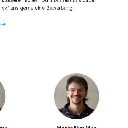
 studieren sollen! Du möchtest uns dabei
ick' uns gerne eine Bewerbung!
n
ann
Maximilian May