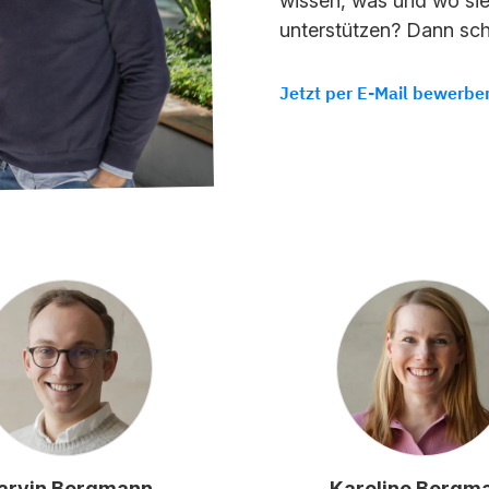
wissen, was und wo sie
unterstützen? Dann sch
Jetzt per E-Mail bewerbe
arvin Bergmann
Karoline Bergm