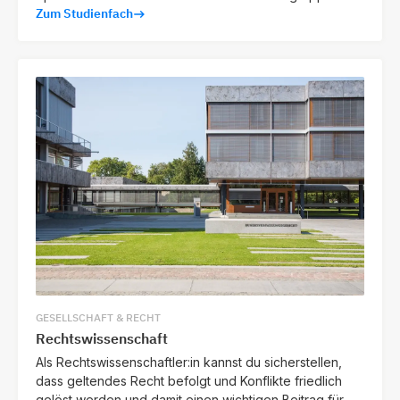
Zum Studienfach
ihrer persönlichen Weiterentwicklung unterstützen.
GESELLSCHAFT & RECHT
Rechtswissenschaft
Als Rechtswissenschaftler:in kannst du sicherstellen,
dass geltendes Recht befolgt und Konflikte friedlich
gelöst werden und damit einen wichtigen Beitrag für