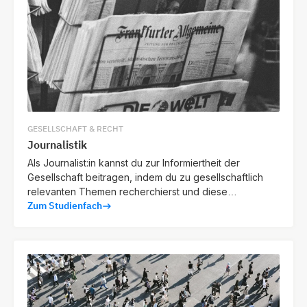
GESELLSCHAFT & RECHT
Journalistik
Als Journalist:in kannst du zur Informiertheit der
Gesellschaft beitragen, indem du zu gesellschaftlich
relevanten Themen recherchierst und diese
Zum Studienfach
verständlich sowie faktentreu aufbereitest.