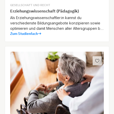
GESELLSCHAFT UND RECHT
Erziehungswissenschaft (Pädagogik)
Als Erziehungswissenschaftler:in kannst du
verschiedenste Bildungsangebote konzipieren sowie
optimieren und damit Menschen aller Altersgruppen bei
Zum Studienfach
ihrer persönlichen Weiterentwicklung unterstützen.