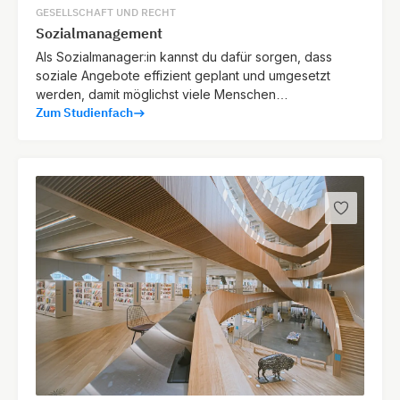
GESELLSCHAFT UND RECHT
Sozialmanagement
Als Sozialmanager:in kannst du dafür sorgen, dass
soziale Angebote effizient geplant und umgesetzt
werden, damit möglichst viele Menschen
Zum Studienfach
bedarfsgerechte Unterstützung erhalten.