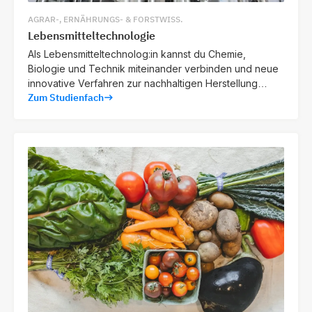
AGRAR-, ERNÄHRUNGS- & FORSTWISS.
Lebensmitteltechnologie
Als Lebensmitteltechnolog:in kannst du Chemie,
Biologie und Technik miteinander verbinden und neue
innovative Verfahren zur nachhaltigen Herstellung
Zum Studienfach
hochwertiger Lebensmittel entwickeln.