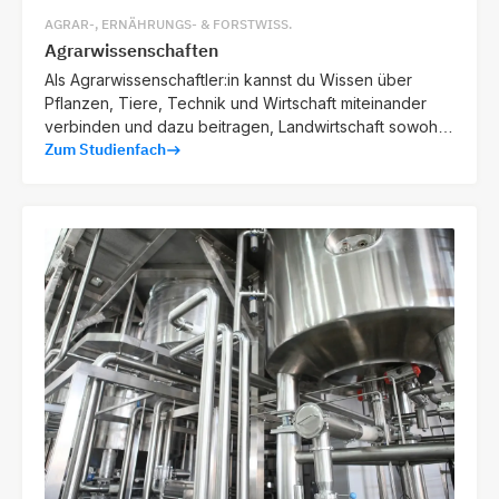
AGRAR-, ERNÄHRUNGS- & FORSTWISS.
Agrarwissenschaften
Als Agrarwissenschaftler:in kannst du Wissen über
Pflanzen, Tiere, Technik und Wirtschaft miteinander
verbinden und dazu beitragen, Landwirtschaft sowohl
Zum Studienfach
effizient als auch nachhaltig zu gestalten.