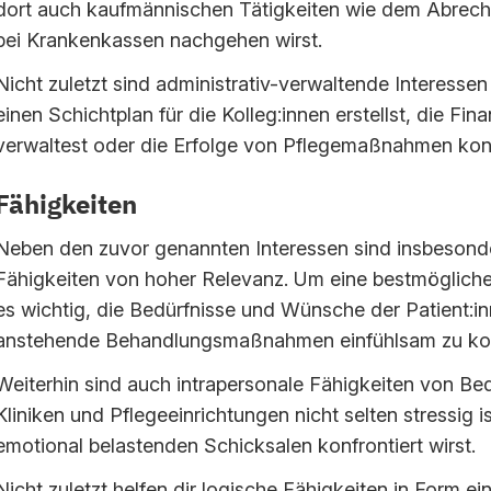
dort auch kaufmännischen Tätigkeiten wie dem Abrech
bei Krankenkassen nachgehen wirst.
Nicht zuletzt sind administrativ-verwaltende Interessen
einen Schichtplan für die Kolleg:innen erstellst, die Fi
verwaltest oder die Erfolge von Pflegemaßnahmen kontr
Fähigkeiten
Neben den zuvor genannten Interessen sind insbesonde
Fähigkeiten von hoher Relevanz. Um eine bestmögliche 
es wichtig, die Bedürfnisse und Wünsche der Patient:i
anstehende Behandlungsmaßnahmen einfühlsam zu ko
Weiterhin sind auch intrapersonale Fähigkeiten von Bed
Kliniken und Pflegeeinrichtungen nicht selten stressig 
emotional belastenden Schicksalen konfrontiert wirst.
Nicht zuletzt helfen dir logische Fähigkeiten in Form ei