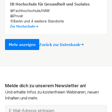
IB Hochschule für Gesundheit und Soziales
Fachhochschule/HAW
Aachen
Privat
Dennewartstraße 25-27
Berlin und 4 weitere Standorte
Zur Hochschule
52068 Aachen
Berlin
Mehr anzeigen
Zurück zur Datenbank
Bismarckstraße 107
10625 Berlin
Bonn
Joseph-Schumpeter-Allee 23-25
Melde dich zu unserem Newsletter an!
53227 Bonn
Und erhalte Infos zu kostenfreien Webinaren, neuen
Inhalten und mehr.
Bremen
Linzer Straße 7