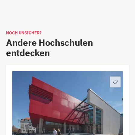
Kassel
Garde-du-Corps-Straße 7
NOCH UNSICHER?
34117 Kassel
Andere Hochschulen
entdecken
Mannheim
Steubenstraße 44
68163 Mannheim
München
Hopfenstrs. 6
80335 München
Münster