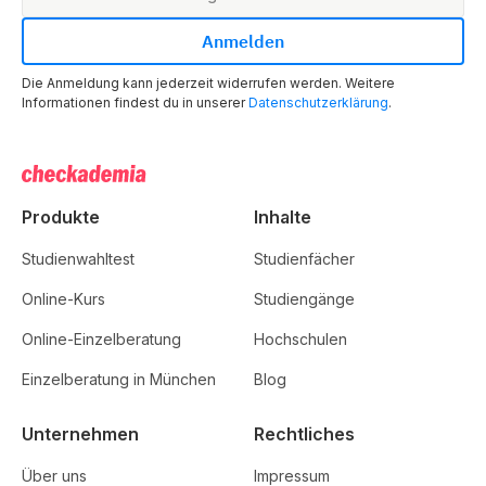
28359 Bremen
Die Anmeldung kann jederzeit widerrufen werden. Weitere
Dortmund
Informationen findest du in unserer
Datenschutzerklärung
.
Lissaboner Allee 7
44269 Dortmund
Produkte
Inhalte
Frankfurt
Franklinstraße 52
Studienwahltest
Studienfächer
60486 Frankfurt am Main
Online-Kurs
Studiengänge
Online-Einzelberatung
Hochschulen
Einzelberatung in München
Blog
Unternehmen
Rechtliches
Über uns
Impressum