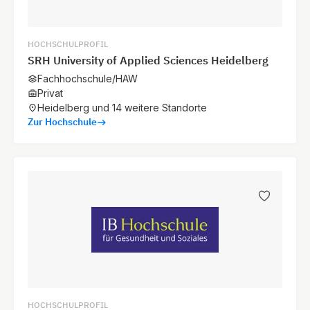
Stuttgart
Rotebühlstraße 121
HOCHSCHULPROFIL
70178 Stuttgart
SRH University of Applied Sciences Heidelberg
Fachhochschule/HAW
Privat
Wesel
Heidelberg und 14 weitere Standorte
Großer Markt 7
Zur Hochschule
46483 Wesel
Wuppertal
Robert-Daum-Platz 7
42117 Wuppertal
Köln
Agrippinawerft 4
50678 Köln
HOCHSCHULPROFIL