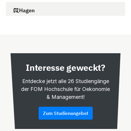
Hagen
Roggenkamp 12
58093 Hagen
Hamburg
Schäferkampsallee 16a
20357 Hamburg
Interesse geweckt?
Hannover
Entdecke jetzt alle 26 Studiengänge
Vahrenwalder Str. 4
der FOM Hochschule für Oekonomie
30165 Hannover
& Management!
Zum Studienangebot
Karlsruhe
Zeppelinstr. 7b
76185 Karlsruhe