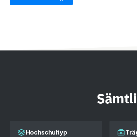
Sämtl
Hochschultyp
Trä