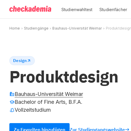
Studienwahltest
Studienfächer
Home
Studiengänge
Bauhaus-Universität Weimar
Produktdesig
Design
Produktdesign
Bauhaus-Universität Weimar
Bachelor of Fine Arts, B.F.A.
Vollzeitstudium
Zu Favoriten hinzufügen
Zur Studiengangswebsite