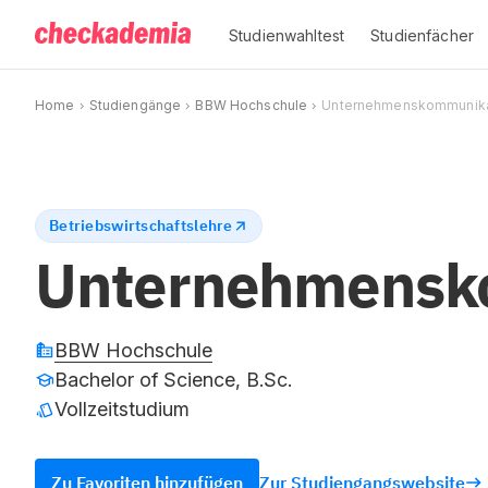
Studienwahltest
Studienfächer
Home
Studiengänge
BBW Hochschule
Unternehmenskommunika
Betriebswirtschaftslehre
Unternehmensk
BBW Hochschule
Bachelor of Science, B.Sc.
Vollzeitstudium
Zu Favoriten hinzufügen
Zur Studiengangswebsite