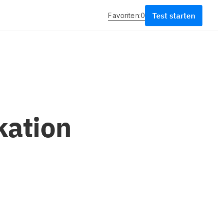
Test starten
Favoriten:
0
kation