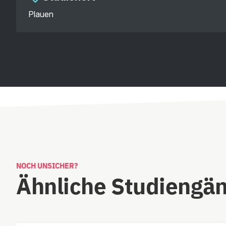
Plauen
NOCH UNSICHER?
Ähnliche Studiengä