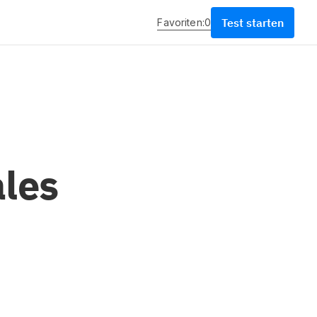
Test starten
Favoriten:
0
ales