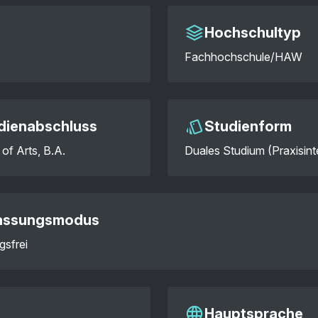
Hochschultyp
Fachhochschule/HAW
dienabschluss
Studienform
of Arts, B.A.
Duales Studium (Praxisint
assungsmodus
gsfrei
Hauptsprache