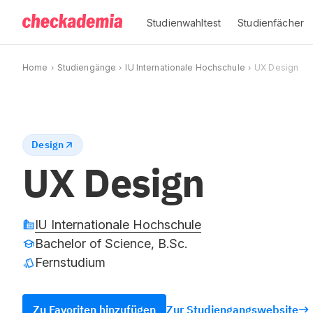
Studienwahltest
Studienfächer
Home
Studiengänge
IU Internationale Hochschule
UX Design
Design
UX Design
IU Internationale Hochschule
Bachelor of Science, B.Sc.
Fernstudium
Zu Favoriten hinzufügen
Zur Studiengangswebsite