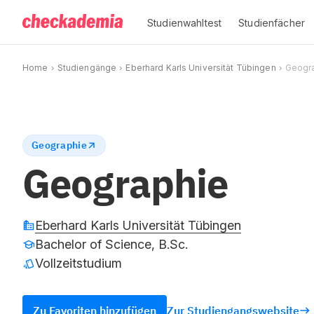
Studienwahltest
Studienfächer
Home
Studiengänge
Eberhard Karls Universität Tübingen
Geogr
Geographie
Geographie
Eberhard Karls Universität Tübingen
Bachelor of Science, B.Sc.
Vollzeitstudium
Zu Favoriten hinzufügen
Zur Studiengangswebsite