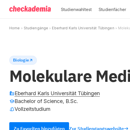
Studienwahltest
Studienfächer
Home
Studiengänge
Eberhard Karls Universität Tübingen
Moleku
Biologie
Molekulare Medi
Eberhard Karls Universität Tübingen
Bachelor of Science, B.Sc.
Vollzeitstudium
Zu Favoriten hinzufügen
Zur Studiengangswebsite