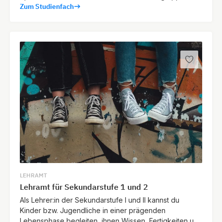
Zum Studienfach
ihrer persönlichen Weiterentwicklung unterstützen.
LEHRAMT
Lehramt für Sekundarstufe 1 und 2
Als Lehrer:in der Sekundarstufe I und II kannst du
Kinder bzw. Jugendliche in einer prägenden
Lebensphase begleiten, ihnen Wissen, Fertigkeiten und