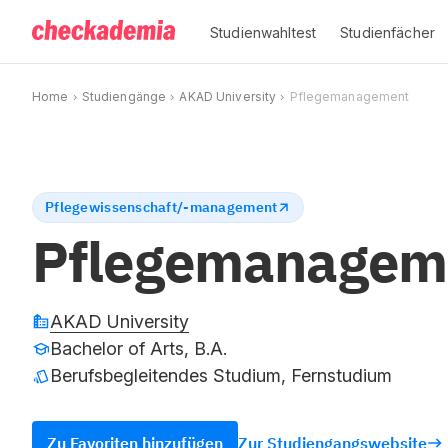
Studienwahltest
Studienfächer
Home
Studiengänge
AKAD University
Pflegemanagement
Pflegewissenschaft/-management
Pflegemanagem
AKAD University
Bachelor of Arts, B.A.
Berufsbegleitendes Studium, Fernstudium
Zu Favoriten hinzufügen
Zur Studiengangswebsite