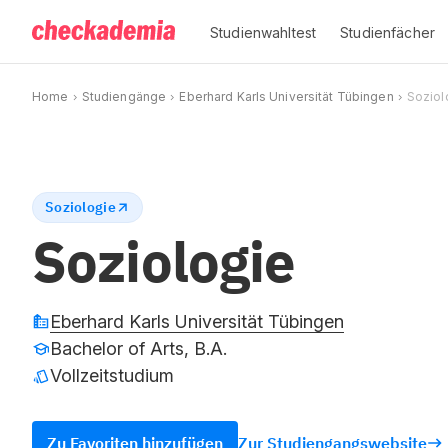
Studienwahltest
Studienfächer
Home
Studiengänge
Eberhard Karls Universität Tübingen
Soziol
Soziologie
Soziologie
Eberhard Karls Universität Tübingen
Bachelor of Arts, B.A.
Vollzeitstudium
Zu Favoriten hinzufügen
Zur Studiengangswebsite