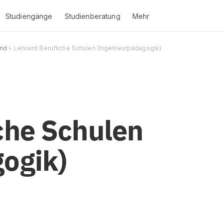
Studiengänge
Studienberatung
Mehr
ünd
Lehramt Berufliche Schulen (Ingenieurpädagogik)
che Schulen
ogik)