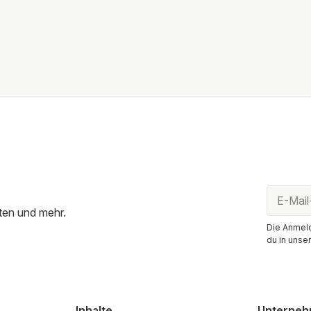
ten und mehr.
Die Anmeld
du in unse
Inhalte
Unterne