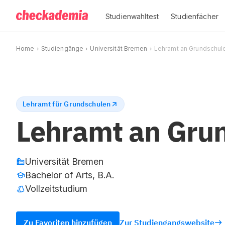
Studienwahltest
Studienfächer
Home
Studiengänge
Universität Bremen
Lehramt an Grundschul
Lehramt für Grundschulen
Lehramt an Gru
Universität Bremen
Bachelor of Arts, B.A.
Vollzeitstudium
Zu Favoriten hinzufügen
Zur Studiengangswebsite